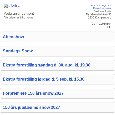
Handelsbetingelser
Privatlivspolitik
Bakkens Hvile
Vælg arrangement
Dyrehavsbakken 38
Alle priser er inkl. moms
2930 Klampenborg
CVR: 19956504
Tlf.:
Aftenshow
Søndags Show
Ekstra forestilling søndag d. 30. aug. kl. 19.30
Ekstra forestilling lørdag d. 5 sep. kl. 15.30
Forpremiere 150 års show 2027
150 års jubilæums show 2027